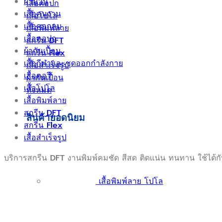
ผ้าม้วน
เสื้อคอปก
เสื้อคนงาน
เสื้อโปโล
เสื้อคอกลม
เสื้อพิมพ์ลาย
เสื้อคอปก
สกรีน DFT
ผ้ากันเปื้อน
สกรีน Flex
เสื้อกีฬาและชุดออกกำลังกาย
เสื้อสำเร็จรูป
เสื้อคอวี
ผ้ากันเปื้อน
เสื้อโปโล
ทั้งหมด
เสื้อพิมพ์ลาย
สกรีน DFT
สินค้ายอดนิยม
สกรีน Flex
เสื้อสำเร็จรูป
บริการสกรีน DFT งานพิมพ์คมชัด สีสด ติดแน่น ทนทาน ใช้ได้กับ
เสื้อพิมพ์ลาย โปโล