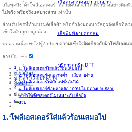
เสื้อคนงานคอปก แขนยาว
เมื่อพูดถึง “ผ้าโพลีเอสเตอร์” หลายคนอาจมีภาพจำบางอย่างติดหัว 
ไม่จริง หรือจริงแค่บางส่วน
เท่านั้น
สำหรับใครที่ทำแบรนด์เสื้อผ้า หรือกำลังมองหาวัสดุผลิตเสื้อที่
เข้าใจมันอย่างถูกต้อง
เสื้อพิมพ์ลายคอกลม
บทความนี้จะพาไปรู้จักกับ
5 ความเข้าใจผิดเกี่ยวกับผ้าโพลีเอสเตอ
สารบัญ
บริการสกรีน DFT
1. โพลีเอสเตอร์ใส่แล้วร้อนเสมอไป
เกี่ยวกับเรา
2. โพลีเอสเตอร์คุณภาพต่ำ = เสียหายง่าย
ข่าวสารและบทความ
3. โพลีเอสเตอร์ใช้กับแฟชั่นไม่ได้
ติดต่อเรา
4. โพลีเอสเตอร์คือพลาสติก 100% ไม่มีทางย่อยสลาย
ค้นหา:
5. ผ้าโพลีเอสเตอร์ไม่เหมาะกับเสื้อยืด
สรุป
1. โพลีเอสเตอร์ใส่แล้วร้อนเสมอไป