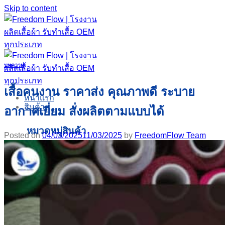
Skip to content
บทความ
เสื้อคนงาน ราคาส่ง คุณภาพดี ระบาย
หน้าแรก
สินค้า
อากาศเยี่ยม สั่งผลิตตามแบบได้
หมวดหมู่สินค้า
Posted on
04/03/2025
11/03/2025
by
FreedomFlow Team
ผ้าม้วน
เสื้อคนงาน
เสื้อกีฬาและชุดออกกำลังกาย
เสื้อคอกลม
เสื้อคอวี
เสื้อคอปก