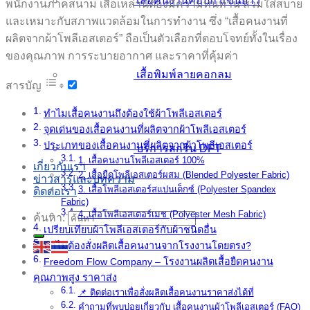
เสื้อคนงานคอปก แขนยาว
พนักงานภาคสนาม เสื้อเหล่านี้ต้องมีความทนทาน สวมใส่สบาย
และเหมาะกับสภาพแวดล้อมในการทำงาน ซึ่ง “เสื้อคนงานที่
ผลิตจากผ้าโพลีเอสเตอร์” ถือเป็นตัวเลือกที่ตอบโจทย์ทั้งในเรื่อง
ของคุณภาพ การระบายอากาศ และราคาที่คุ้มค่า
เสื้อพิมพ์ลายคอกลม
สารบัญ
ทำไมเสื้อคนงานถึงต้องใช้ผ้าโพลีเอสเตอร์
จุดเด่นของเสื้อคนงานที่ผลิตจากผ้าโพลีเอสเตอร์
ประเภทของเสื้อคนงานที่ผลิตจากผ้าโพลีเอสเตอร์
บริการสกรีน DFT
1. เสื้อคนงานโพลีเอสเตอร์ 100%
เกี่ยวกับเรา
2. เสื้อยืดโพลีเอสเตอร์ผสม (Blended Polyester Fabric)
ข่าวสารและบทความ
3. เสื้อโพลีเอสเตอร์สแปนเด็กซ์ (Polyester Spandex
ติดต่อเรา
Fabric)
4. เสื้อโพลีเอสเตอร์เมช (Polyester Mesh Fabric)
ค้นหา:
เปรียบเทียบผ้าโพลีเอสเตอร์กับผ้าชนิดอื่น
ทำไมต้องสั่งผลิตเสื้อคนงานจากโรงงานโดยตรง?
Freedom Flow Company – โรงงานผลิตเสื้อยืดคนงาน
คุณภาพสูง ราคาส่ง
📌 ติดต่อเราเพื่อสั่งผลิตเสื้อคนงานราคาส่งได้ที่
คำถามที่พบบ่อยเกี่ยวกับ เสื้อคนงานผ้าโพลีเอสเตอร์ (FAQ)