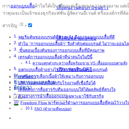
การ
ออกแบบเสื้อ
ผ้าไม่ได้เป็นเพียงแค่เรื่องของความสวยงาม แต่เ
เสื้อคนงานคอปก แขนยาว
ว่าคุณจะเป็นเจ้าของธุรกิจแฟชั่น ผู้จัดงานอีเวนต์ หรือองค์กรที่
สารบัญ
จุดเริ่มต้นของแบรนด์ที่ทรงพลัง คือการออกแบบเสื้อที่ดี
เสื้อพิมพ์ลายคอกลม
ทำไม “การออกแบบเสื้อผ้า” จึงสำคัญต่อแบรนด์ ไม่ว่าจะออนไล
ขั้นตอนเบื้องต้นของการออกแบบเสื้อที่มีคุณภาพ
เทรนด์การออกแบบเสื้อผ้าที่น่าสนใจในปีนี้
ความแตกต่างระหว่างเสื้อพร้อมขาย VS เสื้อออกแบบตามสั่ง
บริการสกรีน DFT
ออกแบบเสื้อผ้าอย่างไรให้สะท้อนตัวตนของแบรนด์
เทคนิคการเลือกเนื้อผ้าให้เหมาะกับการออกแบบ
เกี่ยวกับเรา
ข่าวสารและบทความ
บริการออกแบบเสื้อผ้ากับโรงงานที่เชื่อถือได้
ติดต่อเรา
เคล็ดลับการสื่อสารกับทีมออกแบบให้ได้ผลลัพธ์ที่ตรงใจ
ตัวอย่างการนำเสื้อออกแบบเฉพาะมาใช้กับธุรกิจ
ค้นหา:
Freedom Flow พาร์ทเนอร์ด้านการออกแบบเสื้อที่คุณไว้วางใจ
FAQ (คำถามที่พบบ่อย)