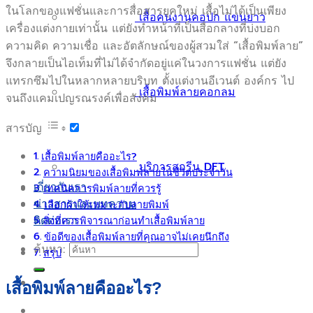
ในโลกของแฟชั่นและการสื่อสารยุคใหม่ เสื้อไม่ได้เป็นเพียง
เสื้อคนงานคอปก แขนยาว
เครื่องแต่งกายเท่านั้น แต่ยังทำหน้าที่เป็นสื่อกลางที่บ่งบอก
ความคิด ความเชื่อ และอัตลักษณ์ของผู้สวมใส่ “เสื้อพิมพ์ลาย”
จึงกลายเป็นไอเท็มที่ไม่ได้จำกัดอยู่แค่ในวงการแฟชั่น แต่ยัง
แทรกซึมไปในหลากหลายบริบท ตั้งแต่งานอีเวนต์ องค์กร ไป
เสื้อพิมพ์ลายคอกลม
จนถึงแคมเปญรณรงค์เพื่อสังคม
สารบัญ
เสื้อพิมพ์ลายคืออะไร?
บริการสกรีน DFT
ความนิยมของเสื้อพิมพ์ลายในชีวิตประจำวัน
เกี่ยวกับเรา
เทคนิคการพิมพ์ลายที่ควรรู้
ข่าวสารและบทความ
เลือกผ้าให้เหมาะกับลายพิมพ์
ติดต่อเรา
สิ่งที่ควรพิจารณาก่อนทำเสื้อพิมพ์ลาย
ข้อดีของเสื้อพิมพ์ลายที่คุณอาจไม่เคยนึกถึง
ค้นหา:
สรุป
เสื้อพิมพ์ลายคืออะไร?